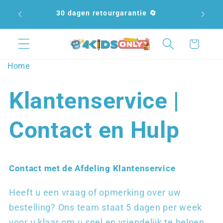
Meteen
Gratis
naar de
cten
30 dagen retourgarantie 🔄
content
Winkelwagen
Home
Klantenservice |
Contact en Hulp
Contact met de Afdeling Klantenservice
Heeft u een vraag of opmerking over uw
bestelling? Ons team staat 5 dagen per week
voor u klaar om u snel en vriendelijk te helpen.