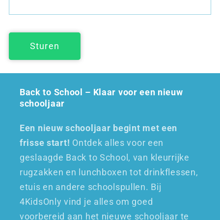
u
l
i
Sturen
e
r
Back to School – Klaar voor een nieuw
schooljaar
Een nieuw schooljaar begint met een
frisse start!
Ontdek alles voor een
geslaagde Back to School, van kleurrijke
rugzakken en lunchboxen tot drinkflessen,
etuis en andere schoolspullen. Bij
4KidsOnly vind je alles om goed
voorbereid aan het nieuwe schooljaar te