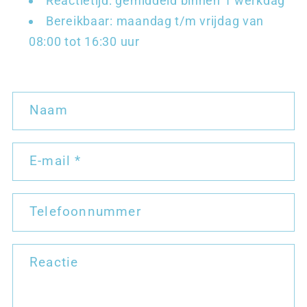
Reactietijd: gemiddeld binnen 1 werkdag
Bereikbaar: maandag t/m vrijdag van
08:00 tot 16:30 uur
C
Naam
o
n
t
E‑mail
*
a
c
Telefoonnummer
t
f
o
Reactie
r
m